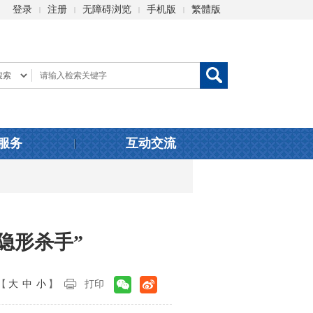
登录
注册
无障碍浏览
手机版
繁體版
|
|
|
|
服务
互动交流
隐形杀手”
【
大
中
小
】
打印