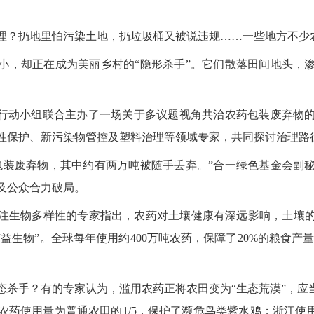
理？扔地里怕污染土地，扔垃圾桶又被说违规……一些地方不少
小，却正在成为美丽乡村的“隐形杀手”。它们散落田间地头，
。
”行动小组联合主办了一场关于多议题视角共治农药包装废弃物
性保护、新污染物管控及塑料治理等领域专家，共同探讨治理路
包装废弃物，其中约有两万吨被随手丢弃。”合一绿色基金会副
及公众合力破局。
注生物多样性的专家指出，农药对土壤健康有深远影响，土壤
益生物”。全球每年使用约400万吨农药，保障了20%的粮食产
态杀手？有的专家认为，滥用农药正将农田变为“生态荒漠”，应当
，农药使用量为普通农田的1/5，保护了濒危鸟类紫水鸡；浙江使