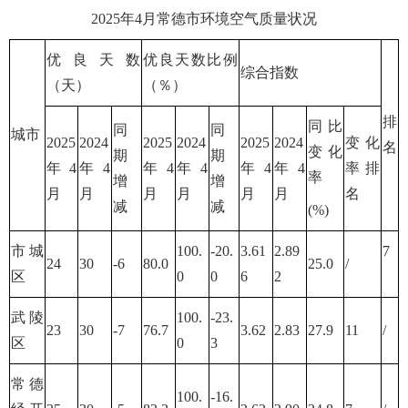
2025年4月常德市环境空气质量状况
优良天数
优良天数比例
综合指数
（天）
（％）
排
同比
同
同
城市
2025
2024
2025
2024
2025
2024
变化
名
变化
期
期
年4
年4
年4
年4
年4
年4
率排
率
增
增
月
月
月
月
月
月
名
减
减
(%)
市城
100.
-20.
3.61
2.89
7
24
30
-6
80.0
25.0
/
区
0
0
6
2
武陵
100.
-23.
23
30
-7
76.7
3.62
2.83
27.9
11
/
区
0
3
常德
100.
-16.