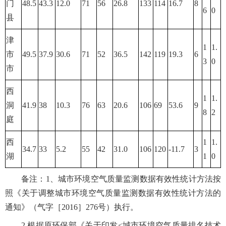
门
48.5
43.3
12.0
71
56
26.8
133
114
16.7
8
6
0
县
津
1
1.
市
49.5
37.9
30.6
71
52
36.5
142
119
19.3
6
3
0
市
西
1
1.
洞
41.9
38
10.3
76
63
20.6
106
69
53.6
9
8
2
庭
西
1
1.
34.7
33
5.2
55
42
31.0
106
120
-11.7
3
湖
1
0
备注：1、城市环境空气质量监测数据有效性统计方法按
照《关于调整城市环境空气质量监测数据有效性统计方法的
通知》（气字［2016］276号）执行。
2.根据原环保部《关于印发<城市环境空气质量排名技术