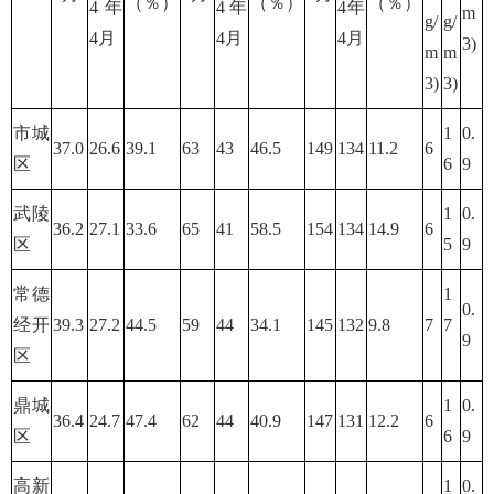
（％）
（％）
（％）
4年
4年
4年
m
g/
g/
4月
4月
4月
3)
m
m
3)
3)
市城
1
0.
37.0
26.6
39.1
63
43
46.5
149
134
11.2
6
区
6
9
武陵
1
0.
36.2
27.1
33.6
65
41
58.5
154
134
14.9
6
区
5
9
常德
1
0.
经开
39.3
27.2
44.5
59
44
34.1
145
132
9.8
7
7
9
区
鼎城
1
0.
36.4
24.7
47.4
62
44
40.9
147
131
12.2
6
区
6
9
高新
1
0.