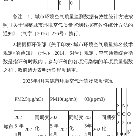
0
0
备注：1、城市环境空气质量监测数据有效性统计方法按
照《关于调整城市环境空气质量监测数据有效性统计方法的
通知》（气字［2016］276号）执行。
2.根据原环保部《关于印发<城市环境空气质量排名技术
规定>的通知》（环办〔2014〕64号）规定，空气质量综合指
数是指评价时段内，参与评价的各项污染物的单项质量指数
之和，数值越大表明污染程度越重。
2025年4月常德市环境空气污染物浓度情况
PM2.5(μg/m3)
PM10(μg/m3)
03(μg/m3)
S
N
C
O
O
O
202
同期变
202
同期变
202
同期变
2
2
(m
5年
5年
5年
城市
化
化
化
202
202
202
g/
(μ
(μ
4月
4月
4月