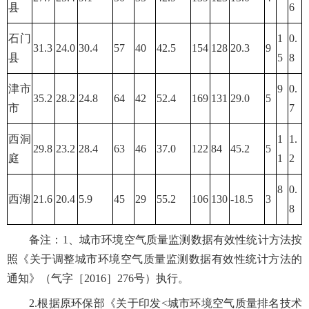
县
6
石门
1
0.
31.3
24.0
30.4
57
40
42.5
154
128
20.3
9
县
5
8
津市
9
0.
35.2
28.2
24.8
64
42
52.4
169
131
29.0
5
市
7
西洞
1
1.
29.8
23.2
28.4
63
46
37.0
122
84
45.2
5
庭
1
2
8
0.
西湖
21.6
20.4
5.9
45
29
55.2
106
130
-18.5
3
8
备注：1、城市环境空气质量监测数据有效性统计方法按
照《关于调整城市环境空气质量监测数据有效性统计方法的
通知》（气字［2016］276号）执行。
2.根据原环保部《关于印发<城市环境空气质量排名技术