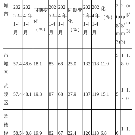
城
2
2
(m
202
202
202
202
202
202
化
同期变
同期变
市
g/
5年
4年
5年
4年
5年
4年
(μ
(μ
（％）
化
化
m
1-4
1-4
1-4
1-4
1-4
1-4
g/
g/
（％）
（％）
3)
月
月
月
月
月
月
m
m
3)
3)
市
5
1
1.
城
57.4
48.6
18.1
85
68
25.0
132
118
11.9
8
0
区
武
1
1.
陵
57.4
48.1
19.3
87
68
27.9
137
119
15.1
5
7
0
区
常
德
1
1.
经
58.5
48.8
19.9
82
67
22.4
126
118
6.8
6