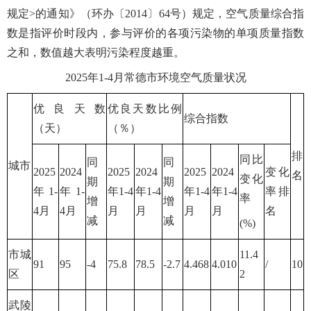
规定>的通知》（环办〔2014〕64号）规定，空气质量综合指
数是指评价时段内，参与评价的各项污染物的单项质量指数
之和，数值越大表明污染程度越重。
2025年1-4月常德市环境空气质量状况
优良天数
优良天数比例
综合指数
（天）
（％）
排
同比
同
同
城市
2025
2024
2025
2024
2025
2024
变化
名
变化
期
期
年1-
年1-
年1-4
年1-4
年1-4
年1-4
率排
率
增
增
4月
4月
月
月
月
月
名
减
减
(%)
市城
11.4
91
95
-4
75.8
78.5
-2.7
4.468
4.010
/
10
区
2
武陵