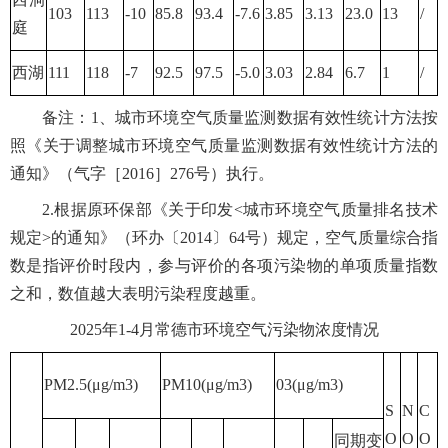
103
113
-10
85.8
93.4
-7.6
3.85
3.13
23.0
13
/
庭
西湖
111
118
-7
92.5
97.5
-5.0
3.03
2.84
6.7
1
/
备注：1、城市环境空气质量监测数据有效性统计方法按
照《关于调整城市环境空气质量监测数据有效性统计方法的
通知》（气字［2016］276号）执行。
2.根据原环保部《关于印发<城市环境空气质量排名技术
规定>的通知》（环办〔2014〕64号）规定，空气质量综合指
数是指评价时段内，参与评价的各项污染物的单项质量指数
之和，数值越大表明污染程度越重。
2025年1-4月常德市环境空气污染物浓度情况
PM2.5(μg/m3)
PM10(μg/m3)
03(μg/m3)
S
N
C
O
O
O
同期变