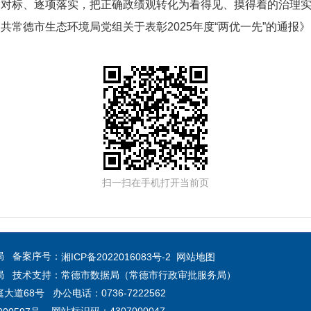
条对标、逐项落实，把正确政绩观转化为看得见、摸得着的治理
常德市生态环境局党组关于表彰2025年度“两优一先”的通报
扫一扫在手机打开当前页
局 备案序号：
湘ICP备2022016083号-2
网站地图
局 技术支持：常德市数据局（常德市行政审批服务局）
68号 办公电话：0736-7222562