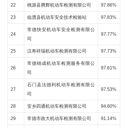
22
桃源县腾辉机动车检测有限公司
97.86%
23
临澧县机动车安全技术检验站
97.83%
常德快安机动车安全检测有限公
24
97.77%
司
25
汉寿祥瑞机动车检测有限公司
97.73%
常德锦成机动车检测服务有限公
26
97.61%
司
石门县法德利机动车检测有限公
27
97.53%
司
28
安乡四通机动车检测有限公司
94.60%
29
常德市政大机动车检测有限公司
91.14%