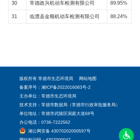
30
常德政兴机动车检测有限公司
89.95%
31
临澧县金顺机动车检测有限公司
88.24%
版权所有 常德市生态环境局
网站地图
备案序号：湘ICP备2022016083号-2
主办单位：常德市生态环境局
技术支持：常德市数据局（常德市行政审批服务局）
单位地址：常德市武陵区洞庭大道68号
办公电话：0736-7222562
湘公网安备 43070202000597号
网站标识码：4307000047