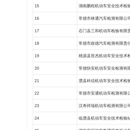
15
湖南鹏程机动车安全技术检
16
常德市林通汽车检测有限公
17
石门县三和机动车检验有限
18
常德市政德汽车检测有限责
19
桃源县世杰机动车安全技术
20
常德快安机动车安全检测有
21
澧县科信机动车安全技术检
22
常德市安通机动车检测有限
23
汉寿祥瑞机动车检测有限公
24
临澧县机动车安全技术检验