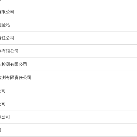
有限公司
检验站
责任公司
测有限公司
车检测有限公司
检测有限责任公司
公司
公司
限公司
司