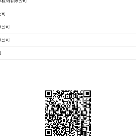
车检测有限公司
公司
限公司
限公司
司