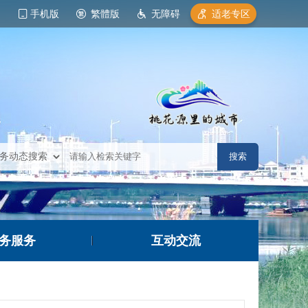
手机版
繁體版
无障碍
适老专区
务服务
互动交流