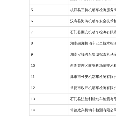
5
桃源县三特机动车检测服务
6
汉寿县海涛机动车安全技术
7
石门县顺安机动车检测有限
8
湖南融湘机动车安全技术检
9
湖南安福汽车集团锦泰机动
10
西湖管理区政安机动车技术
11
津市市长安机动车检测有限
12
常德市政旺机动车检测有限
13
石门县法德利机动车检测有
14
常德政兴机动车检测有限公