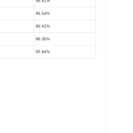
96.81%
96.54%
96.42%
96.36%
95.84%