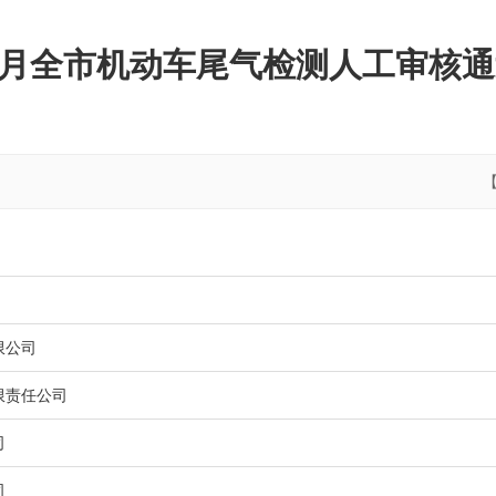
年4月全市机动车尾气检测人工审核
限公司
限责任公司
司
司