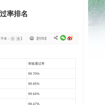
通过率排名
【字体：
】
【打印】
小
大
审核通过率
99.70%
99.65%
99.64%
99.47%