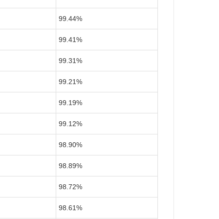
99.44%
99.41%
99.31%
99.21%
99.19%
99.12%
98.90%
98.89%
98.72%
98.61%