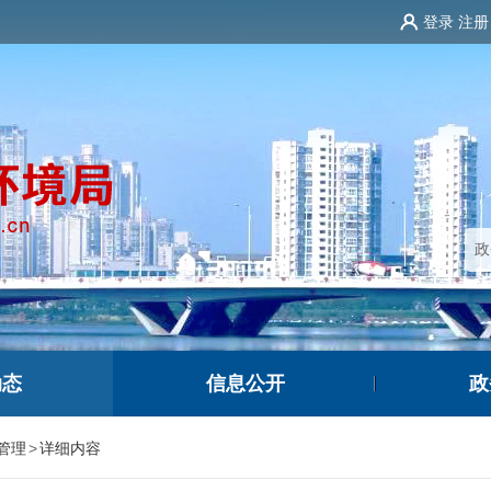
登录
注册
动态
信息公开
政
管理
>
详细内容