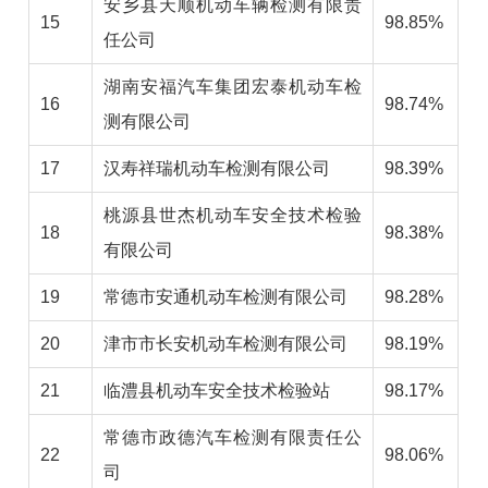
安乡县天顺机动车辆检测有限责
15
98.85%
任公司
湖南安福汽车集团宏泰机动车检
16
98.74%
测有限公司
17
汉寿祥瑞机动车检测有限公司
98.39%
桃源县世杰机动车安全技术检验
18
98.38%
有限公司
19
常德市安通机动车检测有限公司
98.28%
20
津市市长安机动车检测有限公司
98.19%
21
临澧县机动车安全技术检验站
98.17%
常德市政德汽车检测有限责任公
22
98.06%
司