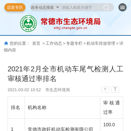
适老专区
您的位置：
首页
>
工作动态
>
专题专栏
>
机动车排放管理
>
详
细内容
2021年2月全市机动车尾气检测人工
审核通过率排名
T
2021-03-02 10:52
市生态环境局
T
审核通
排名
机构名称
过率
100.0
1
常德市政旺机动车检测有限公司