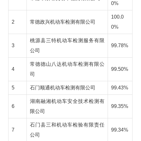
0%
100.0
2
常德政兴机动车检测有限公司
0%
桃源县三特机动车检测服务有限
3
99.78%
公司
常德德山八达机动车检测有限公
4
99.50%
司
5
石门顺通机动车检测有限公司
99.43%
湖南融湘机动车安全技术检测有
6
99.35%
限公司
石门县三和机动车检验有限责任
7
99.34%
公司