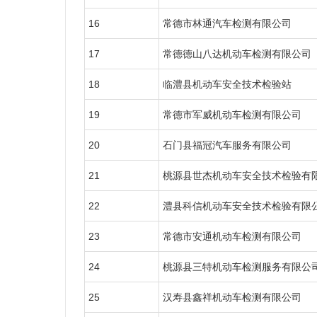
16
常德市林通汽车检测有限公司
17
常德德山八达机动车检测有限公司
18
临澧县机动车安全技术检验站
19
常德市军威机动车检测有限公司
20
石门县福冠汽车服务有限公司
21
桃源县世杰机动车安全技术检验有
22
澧县科信机动车安全技术检验有限
23
常德市安通机动车检测有限公司
24
桃源县三特机动车检测服务有限公
25
汉寿县鑫祥机动车检测有限公司