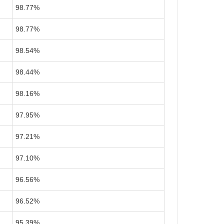
98.77%
98.77%
98.54%
98.44%
98.16%
97.95%
97.21%
97.10%
96.56%
96.52%
95.39%