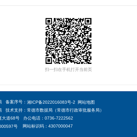
扫一扫在手机打开当前页
局 备案序号：
湘ICP备2022016083号-2
网站地图
局 技术支持：常德市数据局（常德市行政审批服务局）
68号 办公电话：0736-7222562
网站标识码：4307000047
00597号