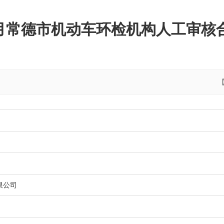
年4月常德市机动车环检机构人工审核
限公司