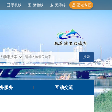
手机版
繁體版
无障碍
适老专区
务服务
互动交流