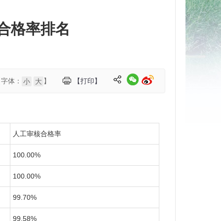
核合格率排名
【字体：
】
【打印】
小
大
人工审核合格率
100.00%
100.00%
99.70%
99.58%