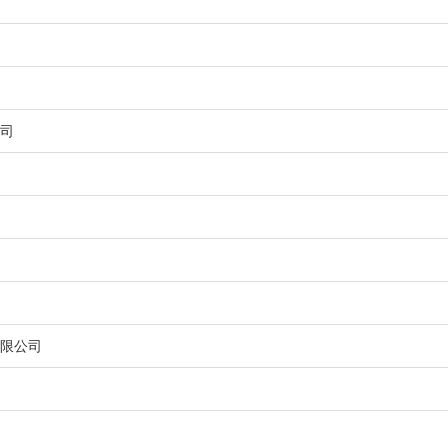
司
限公司