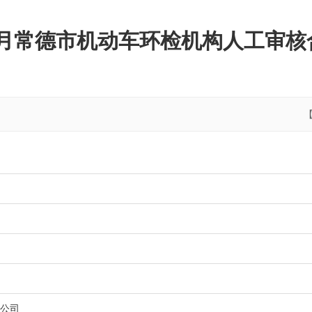
10月常德市机动车环检机构人工审
公司