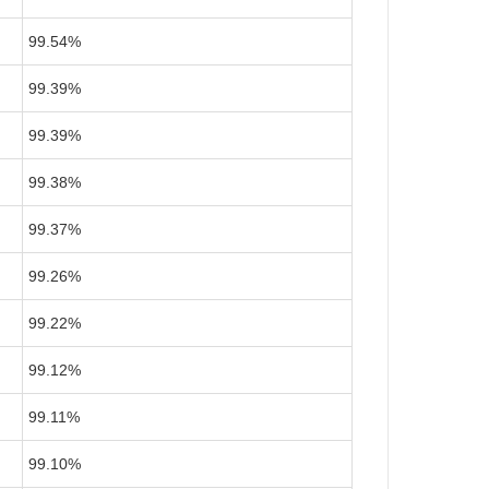
99.54%
99.39%
99.39%
99.38%
99.37%
99.26%
99.22%
99.12%
99.11%
99.10%