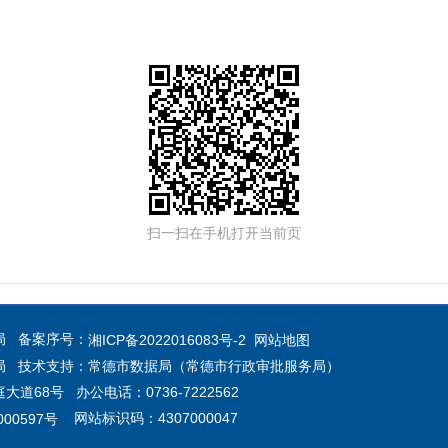
扫一扫在手机打开当前页
局 备案序号：
湘ICP备2022016083号-2
网站地图
局 技术支持：常德市数据局（常德市行政审批服务局）
68号 办公电话：0736-7222562
网站标识码：4307000047
00597号