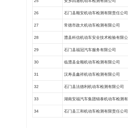
25
安乡四通机动车检测有限公司
26
石门县顺安机动车检测有限责任公司
27
常德市政大机动车检测有限公司
28
澧县科信机动车安全技术检验有限公
29
石门县福冠汽车服务有限公司
30
临澧县金顺机动车检测有限公司
31
汉寿县鑫祥机动车检测有限公司
32
石门县法德利机动车检测有限公司
33
湖南安福汽车集团锦泰机动车检测有
34
石门县三和机动车检测有限责任公司