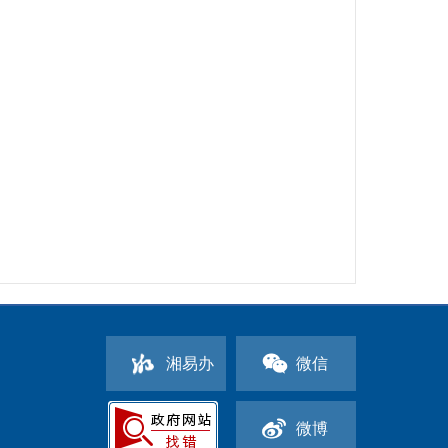
湘易办
微信
微博