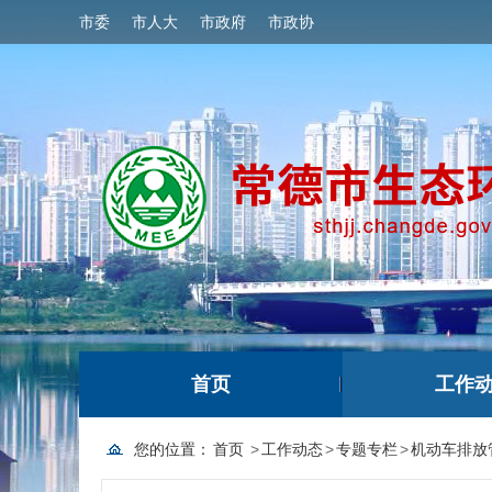
市委
市人大
市政府
市政协
首页
工作
您的位置：
首页
>
工作动态
>
专题专栏
>
机动车排放