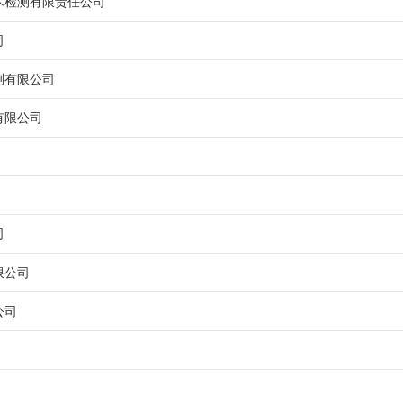
术检测有限责任公司
司
测有限公司
有限公司
司
限公司
公司