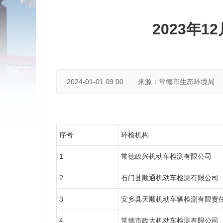
2023年
2024-01-01 09:00
来源：常德市生态环境局
序号
环检机构
1
常德政兴机动车检测有限公司
2
石门县顺通机动车检测有限公司
3
安乡县天顺机动车辆检测有限责
4
常德市政大机动车检测有限公司