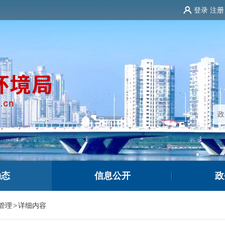
登录
注册
动态
信息公开
政
管理
>
详细内容