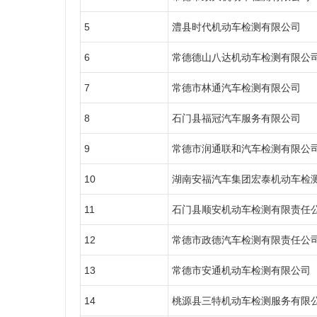
5
澧县时代机动车检测有限公司
6
常德德山八达机动车检测有限公
7
常德市林通汽车检测有限公司
8
石门县福冠汽车服务有限公司
9
常德市润通联和汽车检测有限公
10
湖南安福汽车集团宏泰机动车检
11
石门县顺安机动车检测有限责任
12
常德市政德汽车检测有限责任公
13
常德市安通机动车检测有限公司
14
桃源县三特机动车检测服务有限