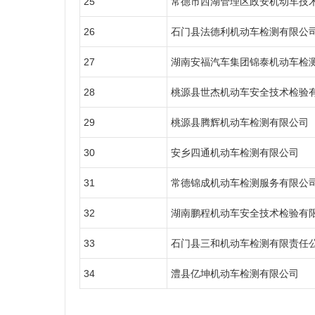
25
常德市西湖管理区政安机动车技
26
石门县法德利机动车检测有限公
27
湖南安福汽车集团锦泰机动车检
28
桃源县世杰机动车安全技术检验
29
桃源县腾辉机动车检测有限公司
30
安乡四通机动车检测有限公司
31
常德锦成机动车检测服务有限公
32
湖南鹏程机动车安全技术检验有
33
石门县三和机动车检测有限责任
34
澧县亿坤机动车检测有限公司