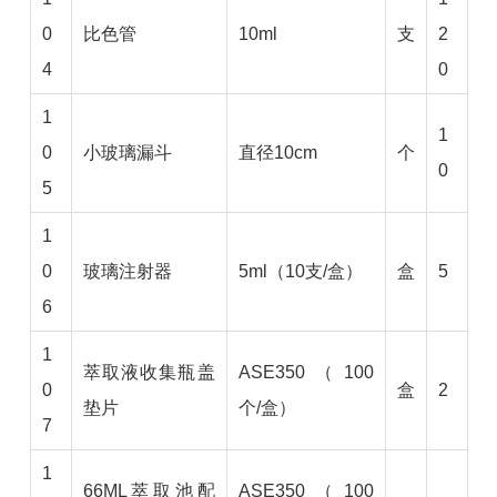
0
比色管
10ml
支
2
4
0
1
1
0
小玻璃漏斗
直径10cm
个
0
5
1
0
玻璃注射器
5ml（10支/盒）
盒
5
6
1
萃取液收集瓶盖
ASE350（100
0
盒
2
垫片
个/盒）
7
1
66ML萃取池配
ASE350（100