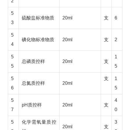
2
5
硫酸盐标准物质
20ml
支
6
3
5
碘化物标准物质
20ml
支
2
4
5
1
总磷质控样
20ml
支
5
5
5
支
1
总氮质控样
20ml
6
5
5
4
pH质控样
20ml
支
7
0
5
化学需氧量质控
3
20ml
支