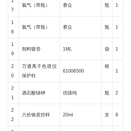
1
氩气（带瓶）
赛众
瓶
1
7
1
氩气（带瓶）
赛众
瓶
1
8
1
朔料吸管
1ML
袋
1
9
2
万通离子色谱仪
根
61006500
1
0
保护柱
2
酒石酸锑钾
优级纯
瓶
2
1
2
六价铬质控样
20ml
支
8
2