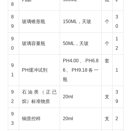
8
8
3
玻璃锥形瓶
150ML，天玻
个
9
0
9
1
玻璃容量瓶
50ML，天玻
个
0
2
PH4.00、PH6.8
套
9
PH缓冲试剂
6、PH9.18各一
1
1
瓶
9
石油类（正已
3
20ml
支
2
烷）标准物质
9
9
铜质控样
20ml
支
2
3