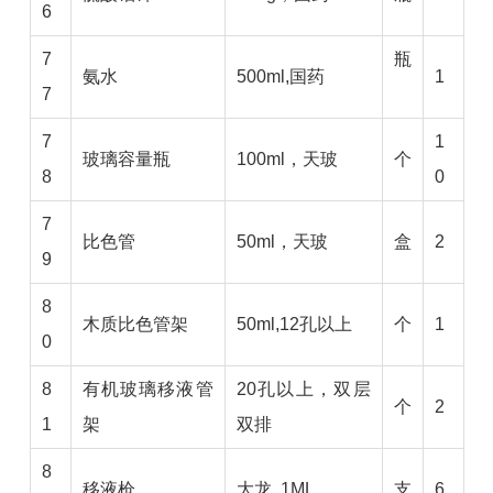
6
7
瓶
氨水
500ml,国药
1
7
7
1
玻璃容量瓶
100ml，天玻
个
8
0
7
比色管
50ml，天玻
盒
2
9
8
木质比色管架
50ml,12孔以上
个
1
0
8
有机玻璃移液管
20孔以上，双层
个
2
1
架
双排
8
移液枪
大龙 1ML
支
6