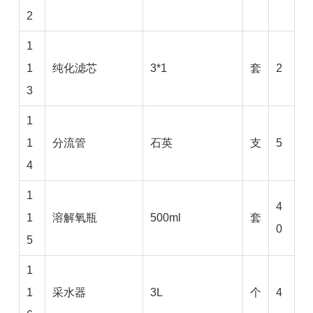
2
1
1
纯化滤芯
3*1
套
2
3
1
1
分流管
石英
支
5
4
1
4
1
溶解氧瓶
500ml
套
0
5
1
1
采水器
3L
个
4