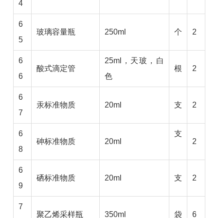
4
6
玻璃容量瓶
250ml
个
2
5
6
25ml，天玻，白
酸式滴定管
根
2
6
色
6
汞标准物质
20ml
支
2
7
6
支
砷标准物质
20ml
2
8
6
硒标准物质
20ml
支
2
9
7
聚乙烯采样瓶
350ml
袋
6