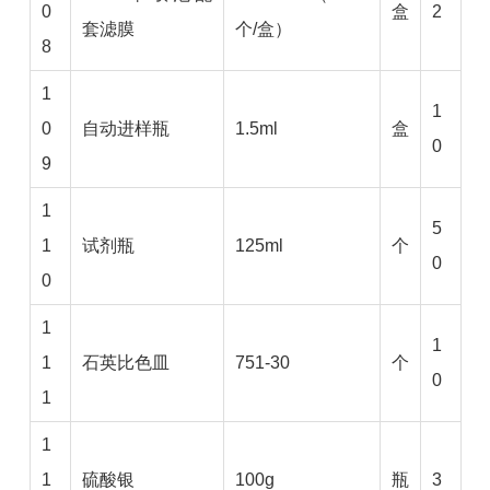
0
盒
2
套滤膜
个/盒）
8
1
1
0
自动进样瓶
1.5ml
盒
0
9
1
5
1
试剂瓶
125ml
个
0
0
1
1
1
石英比色皿
751-30
个
0
1
1
1
硫酸银
100g
瓶
3