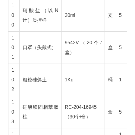
1
硝酸盐（以N
0
20ml
支
5
计）质控样
0
1
9542V（20个/
0
口罩（头戴式）
盒
5
盒）
1
1
0
粗粒硅藻土
1Kg
桶
1
2
1
硅酸镁固相萃取
RC-204-16945
0
盒
5
柱
（30个/盒）
3
1
1