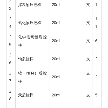
2
挥发酚质控样
20ml
支
1
3
2
1
氰化物质控样
20ml
支
4
1
2
化学需氧量质控
20ml
支
6
5
样
2
钠质控样
20ml
支
2
6
2
铵（NH4）质控
支
20ml
2
7
样
2
汞质控样
20ml
支
5
8