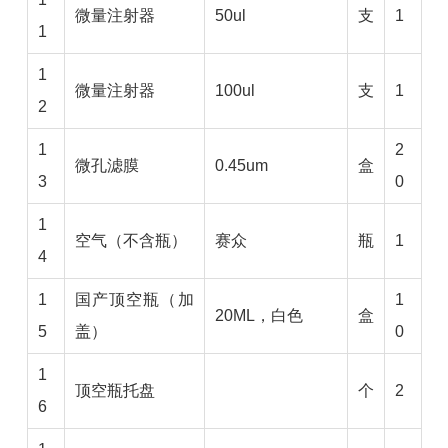
微量注射器
50ul
支
1
1
1
微量注射器
100ul
支
1
2
1
2
微孔滤膜
0.45um
盒
3
0
1
空气（不含瓶）
赛众
瓶
1
4
1
国产顶空瓶（加
1
20ML，白色
盒
5
盖）
0
1
顶空瓶托盘
个
2
6