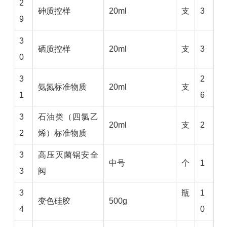
2
砷质控样
20ml
支
3
9
3
硒质控样
20ml
支
3
0
3
2
氨氮标准物质
20ml
支
1
6
3
石油类（四氯乙
20ml
支
2
2
烯）标准物质
3
高压灭菌锅安全
中号
个
1
3
阀
3
瓶
1
变色硅胶
500g
4
0