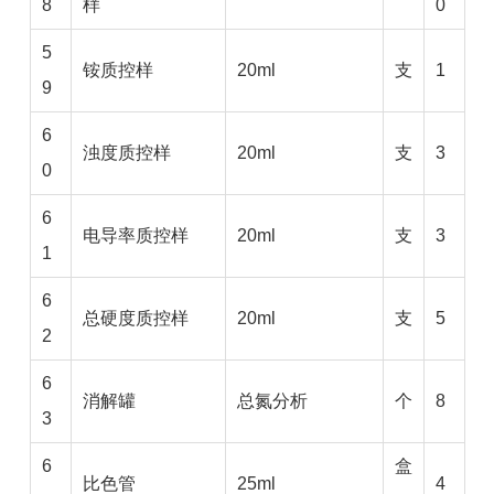
8
样
0
5
铵质控样
20ml
支
1
9
6
浊度质控样
20ml
支
3
0
6
电导率质控样
20ml
支
3
1
6
总硬度质控样
20ml
支
5
2
6
消解罐
总氮分析
个
8
3
6
盒
比色管
25ml
4