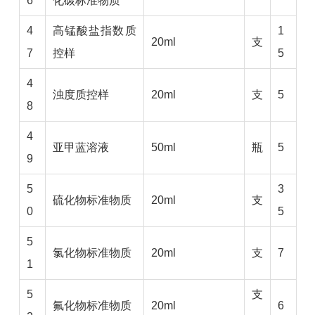
6
化碳标准物质
4
高锰酸盐指数质
1
20ml
支
7
控样
5
4
浊度质控样
20ml
支
5
8
4
亚甲蓝溶液
50ml
瓶
5
9
5
3
硫化物标准物质
20ml
支
0
5
5
氯化物标准物质
20ml
支
7
1
5
支
氟化物标准物质
20ml
6