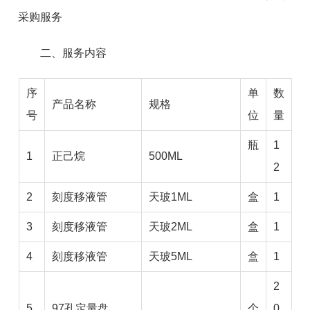
采购服务
二、服务内容
序
单
数
产品名称
规格
号
位
量
瓶
1
1
正己烷
500ML
2
2
刻度移液管
天玻1ML
盒
1
3
刻度移液管
天玻2ML
盒
1
4
刻度移液管
天玻5ML
盒
1
2
5
97孔定量盘
个
0