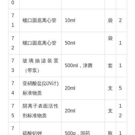
0
7
螺口圆底离心管
10ml
袋
2
1
7
袋
螺口圆底离心管
50ml
1
2
7
玻璃抽滤装置
500ml，津腾
套
1
3
（带泵）
7
亚硝酸盐(以N计)
20ml
支
5
4
标准物质
7
阴离子表面活性
1
20ml
支
5
剂标准物质
2
7
硫酸铝钾
500g，国药
瓶
1