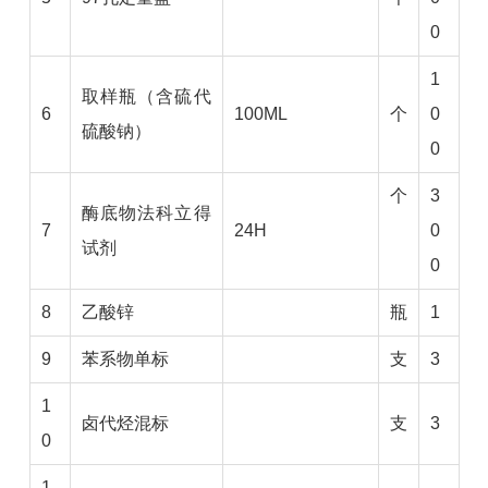
0
1
取样瓶（含硫代
6
100ML
个
0
硫酸钠）
0
个
3
酶底物法科立得
7
24H
0
试剂
0
8
乙酸锌
瓶
1
9
苯系物单标
支
3
1
卤代烃混标
支
3
0
1