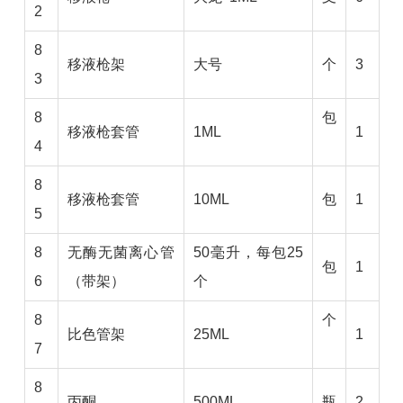
2
8
移液枪架
大号
个
3
3
8
包
移液枪套管
1ML
1
4
8
移液枪套管
10ML
包
1
5
8
无酶无菌离心管
50毫升，每包25
包
1
6
（带架）
个
8
个
比色管架
25ML
1
7
8
丙酮
500ML
瓶
2