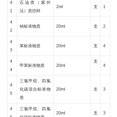
4
石油类（紫外
2ml
支
1
1
法）质控样
4
钠标准物质
20ml
支
2
2
4
苯标准物质
20ml
支
4
3
4
支
甲苯标准物质
20ml
4
4
三氯甲烷、四氯
4
化碳混合标准物
20ml
支
3
5
质
4
三氯甲烷、四氯
20ml
支
3