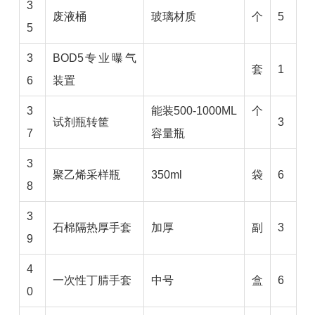
3
废液桶
玻璃材质
个
5
5
3
BOD5专业曝气
套
1
6
装置
3
能装500-1000ML
个
试剂瓶转筐
3
7
容量瓶
3
聚乙烯采样瓶
350ml
袋
6
8
3
石棉隔热厚手套
加厚
副
3
9
4
一次性丁腈手套
中号
盒
6
0