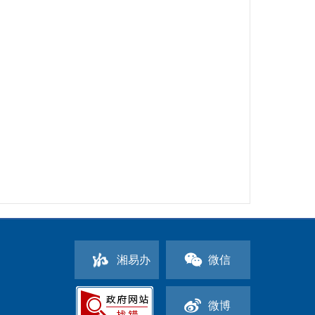
湘易办
微信
微博