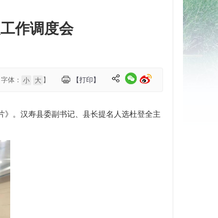
改工作调度会
【字体：
】
【打印】
小
大
示片》。汉寿县委副书记、县长提名人选杜登全主