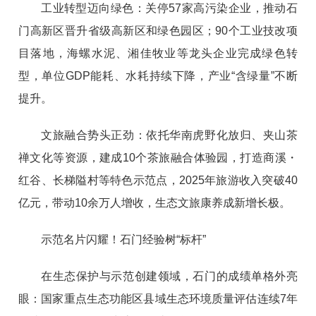
工业转型迈向绿色：关停57家高污染企业，推动石
门高新区晋升省级高新区和绿色园区；90个工业技改项
目落地，海螺水泥、湘佳牧业等龙头企业完成绿色转
型，单位GDP能耗、水耗持续下降，产业“含绿量”不断
提升。
文旅融合势头正劲：依托华南虎野化放归、夹山茶
禅文化等资源，建成10个茶旅融合体验园，打造商溪・
红谷、长梯隘村等特色示范点，2025年旅游收入突破40
亿元，带动10余万人增收，生态文旅康养成新增长极。
示范名片闪耀！石门经验树“标杆”
在生态保护与示范创建领域，石门的成绩单格外亮
眼：国家重点生态功能区县域生态环境质量评估连续7年