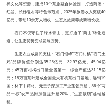
禅文化等资源，建成10个茶旅融合体验园，打造商溪・
红谷、长梯隘村等特色示范点，2025年旅游收入突破40
亿元，带动10余万人增收，生态文旅康养成新增长极。
石门不仅守住了绿水青山，更打通了“两山”转化通
道，让生态优势变成发展胜势。
生态农业成富民支柱：“石门银峰”“石门柑橘”“石门土
鸡”品牌价值分别达35.25亿元、32.97亿元、45.94亿
元；45万亩柑橘出口量全省第一，综合产值达31.15亿
元；18万亩茶叶建成全国最大有机茶出口基地，远销19
国；林下中药材、无患子深加工产业蓬勃兴起，86个“两
品一标”农产品附加值提升超20%，“生态饭碗”越端越
稳。