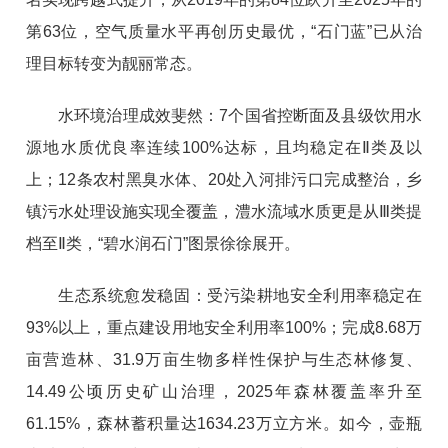
第63位，空气质量水平再创历史最优，“石门蓝”已从治
理目标转变为靓丽常态。
水环境治理成效斐然：7个国省控断面及县级饮用水
源地水质优良率连续100%达标，且均稳定在Ⅱ类及以
上；12条农村黑臭水体、20处入河排污口完成整治，乡
镇污水处理设施实现全覆盖，澧水流域水质更是从Ⅲ类提
档至Ⅱ类，“碧水润石门”图景徐徐展开。
生态系统愈发稳固：受污染耕地安全利用率稳定在
93%以上，重点建设用地安全利用率100%；完成8.68万
亩营造林、31.9万亩生物多样性保护与生态林修复、
14.49公顷历史矿山治理，2025年森林覆盖率升至
61.15%，森林蓄积量达1634.23万立方米。如今，壶瓶