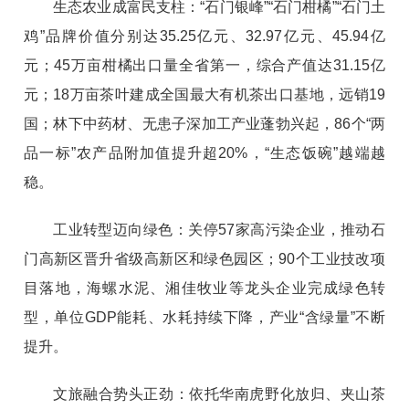
生态农业成富民支柱：“石门银峰”“石门柑橘”“石门土
鸡”品牌价值分别达35.25亿元、32.97亿元、45.94亿
元；45万亩柑橘出口量全省第一，综合产值达31.15亿
元；18万亩茶叶建成全国最大有机茶出口基地，远销19
国；林下中药材、无患子深加工产业蓬勃兴起，86个“两
品一标”农产品附加值提升超20%，“生态饭碗”越端越
稳。
工业转型迈向绿色：关停57家高污染企业，推动石
门高新区晋升省级高新区和绿色园区；90个工业技改项
目落地，海螺水泥、湘佳牧业等龙头企业完成绿色转
型，单位GDP能耗、水耗持续下降，产业“含绿量”不断
提升。
文旅融合势头正劲：依托华南虎野化放归、夹山茶