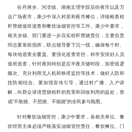
在丹洲乡、河洑镇、湖南文理学院后街夜市以及万
达广场夜市，康少中深入村居和夜市摊位，详细检查秸
秆禁烧值班巡查和餐饮油烟管控等工作。康少中要求，
相关乡镇、部门要进一步压实秸秆禁烧责任，主要负责
同志要靠前指挥，联点领导要下沉一线，确保每个村、
每块地巡查全覆盖。要强化巡查管控，科学安排好人员
值班巡查，针对夜间特别是后半夜关键时段，加密巡逻
频次、充分利用无人机和铁塔监控等技术，做好人防和
技防相结合。要加强宣传引导，通过村广播、入户讲
解，向群众讲清焚烧秸秆的危害和回收利用的益处，形
成“不敢烧、不想烧、不能烧”的全民参与氛围。
针对餐饮油烟管控，康少中要求，各相关单位、餐
饮经营主体必须严格落实油烟管控责任，餐饮摊位、门