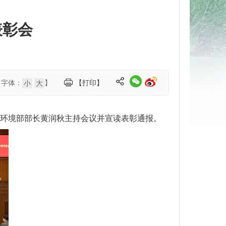
表彰会
【字体：
】
【打印】
小
大
态环境部部长黄润秋主持会议并宣读表彰通报。